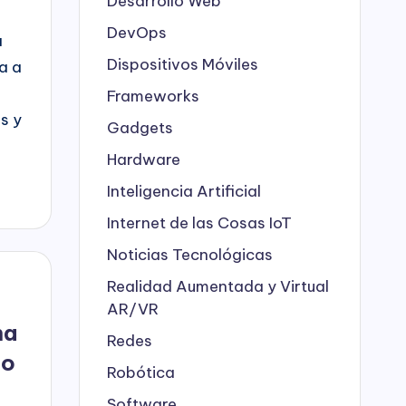
Desarrollo Web
DevOps
a
Dispositivos Móviles
a a
Frameworks
s y
Gadgets
Hardware
Inteligencia Artificial
Internet de las Cosas
IoT
Noticias Tecnológicas
Realidad Aumentada y Virtual
AR/VR
na
Redes
to
Robótica
Software