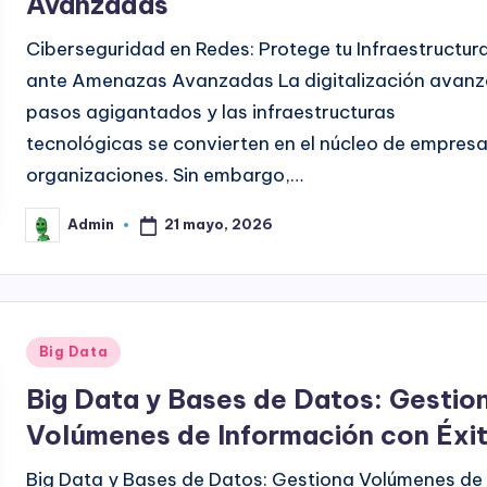
Avanzadas
Ciberseguridad en Redes: Protege tu Infraestructur
ante Amenazas Avanzadas La digitalización avanz
pasos agigantados y las infraestructuras
tecnológicas se convierten en el núcleo de empresa
organizaciones. Sin embargo,…
21 mayo, 2026
Admin
Publicado
por
Publicado
Big Data
en
Big Data y Bases de Datos: Gestio
Volúmenes de Información con Éxi
Big Data y Bases de Datos: Gestiona Volúmenes de