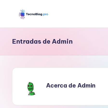
Saltar
al
B
contenido
l
Entradas de Admin
o
g
d
e
Acerca de Admin
T
e
c