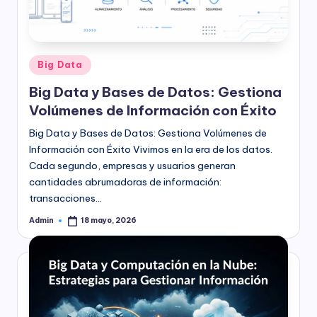
l
o
g
Publicado
Big Data
í
en
Big Data y Bases de Datos: Gestiona
a
Volúmenes de Información con Éxito
Big Data y Bases de Datos: Gestiona Volúmenes de
Información con Éxito Vivimos en la era de los datos.
Cada segundo, empresas y usuarios generan
cantidades abrumadoras de información:
transacciones…
Admin
18 mayo, 2026
Publicado
por