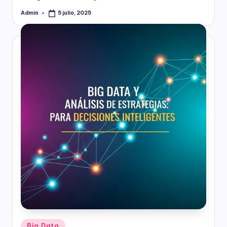
Admin
5 julio, 2025
Publicado
por
Publicado
Big Data