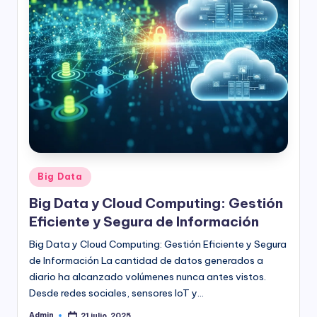
Publicado
Big Data
en
Big Data y Cloud Computing: Gestión
Eficiente y Segura de Información
Big Data y Cloud Computing: Gestión Eficiente y Segura
de Información La cantidad de datos generados a
diario ha alcanzado volúmenes nunca antes vistos.
Desde redes sociales, sensores IoT y…
Admin
21 julio, 2025