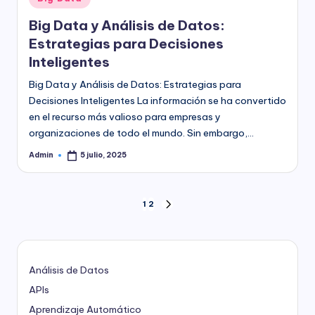
en
Big Data y Análisis de Datos:
Estrategias para Decisiones
Inteligentes
Big Data y Análisis de Datos: Estrategias para
Decisiones Inteligentes La información se ha convertido
en el recurso más valioso para empresas y
organizaciones de todo el mundo. Sin embargo,…
Admin
5 julio, 2025
Publicado
por
Paginación
1
2
SIGUIENTE
PÁGINA
de
entradas
Análisis de Datos
APIs
Aprendizaje Automático