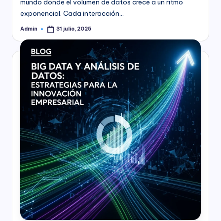
mundo donde el volumen de datos crece a un ritmo
exponencial. Cada interacción…
Admin
31 julio, 2025
Publicado
por