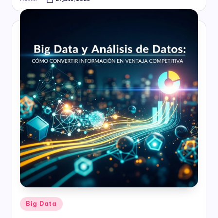
Publicado
por
Publicado
Big Data
en