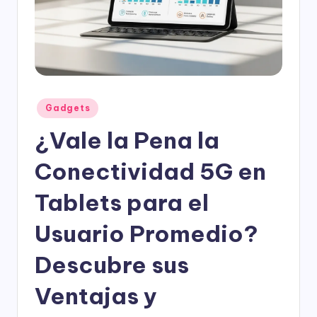
l
o
g
í
a
Publicado
Gadgets
en
¿Vale la Pena la
Conectividad 5G en
Tablets para el
Usuario Promedio?
Descubre sus
Ventajas y