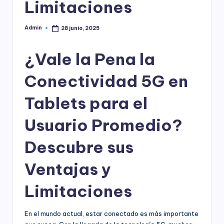
Limitaciones
Admin
28 junio, 2025
Publicado
por
¿Vale la Pena la
Conectividad 5G en
Tablets para el
Usuario Promedio?
Descubre sus
Ventajas y
Limitaciones
En el mundo actual, estar conectado es más importante