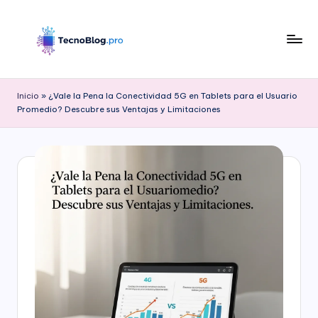
Saltar
al
contenido
B
l
Inicio
»
¿Vale la Pena la Conectividad 5G en Tablets para el Usuario
Promedio? Descubre sus Ventajas y Limitaciones
o
g
d
e
T
e
c
n
o