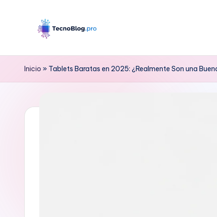
Saltar
al
B
contenido
l
Inicio
»
Tablets Baratas en 2025: ¿Realmente Son una Bue
o
g
d
e
T
e
c