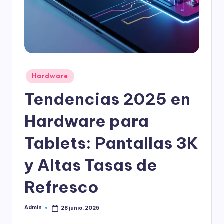
l
o
g
í
a
Publicado
Hardware
en
Tendencias 2025 en
Hardware para
Tablets: Pantallas 3K
y Altas Tasas de
Refresco
Admin
28 junio, 2025
Publicado
por