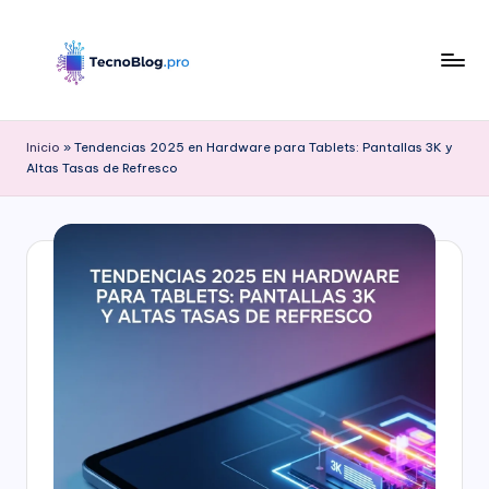
Saltar
al
contenido
B
l
Inicio
»
Tendencias 2025 en Hardware para Tablets: Pantallas 3K y
Altas Tasas de Refresco
o
g
d
e
T
e
c
n
o