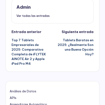
Admin
Ver todas las entradas
Navegación
Entrada anterior
Siguiente entrada
Top 7 Tablets
Tablets Baratas en
de
Empresariales de
2025: ¿Realmente Son
2025: Comparativa
una Buena Opción
entradas
Completa de iFLYTEK
Hoy?
AINOTE Air 2 y Apple
iPad Pro M4
Análisis de Datos
APIs
Aprendizaje Automático