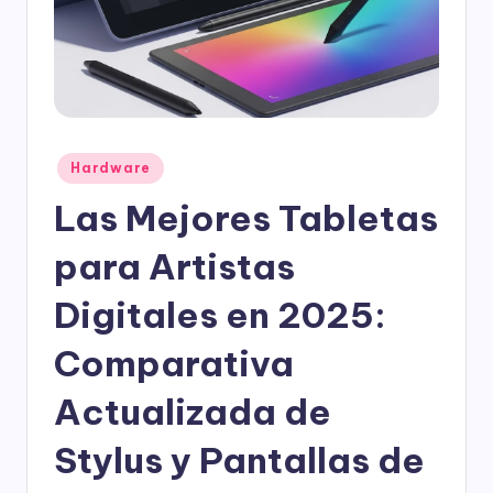
l
o
g
í
a
Publicado
Hardware
en
Las Mejores Tabletas
para Artistas
Digitales en 2025:
Comparativa
Actualizada de
Stylus y Pantallas de