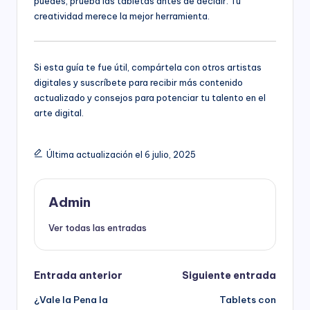
puedes, prueba las tabletas antes de decidir. Tu
creatividad merece la mejor herramienta.
Si esta guía te fue útil, compártela con otros artistas
digitales y suscríbete para recibir más contenido
actualizado y consejos para potenciar tu talento en el
arte digital.
Última actualización el 6 julio, 2025
Admin
Ver todas las entradas
Navegación
Entrada anterior
Siguiente entrada
¿Vale la Pena la
Tablets con
de