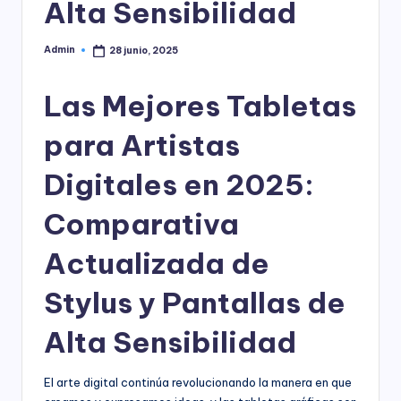
Alta Sensibilidad
Admin
28 junio, 2025
Publicado
por
Las Mejores Tabletas
para Artistas
Digitales en 2025:
Comparativa
Actualizada de
Stylus y Pantallas de
Alta Sensibilidad
El arte digital continúa revolucionando la manera en que