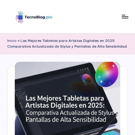
Saltar
al
contenido
B
l
Inicio
»
Las Mejores Tabletas para Artistas Digitales en 2025:
Comparativa Actualizada de Stylus y Pantallas de Alta Sensibilidad
o
g
d
e
T
e
c
n
o