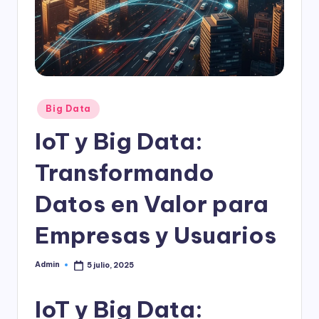
l
o
g
í
a
Publicado
Big Data
en
IoT y Big Data:
Transformando
Datos en Valor para
Empresas y Usuarios
Admin
5 julio, 2025
Publicado
por
IoT y Big Data: