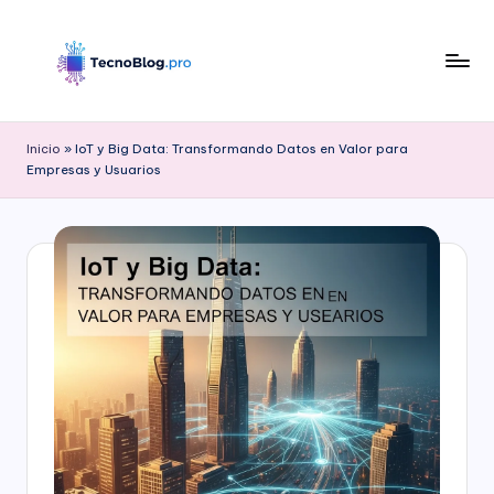
Saltar
al
contenido
B
l
Inicio
»
IoT y Big Data: Transformando Datos en Valor para
Empresas y Usuarios
o
g
d
e
T
e
c
n
o