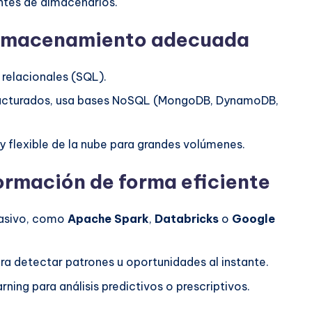
antes de almacenarlos.
 almacenamiento adecuada
 relacionales (SQL).
ructurados, usa bases NoSQL (MongoDB, DynamoDB,
 flexible de la nube para grandes volúmenes.
formación de forma eficiente
masivo, como
Apache Spark
,
Databricks
o
Google
ara detectar patrones u oportunidades al instante.
arning para análisis predictivos o prescriptivos.