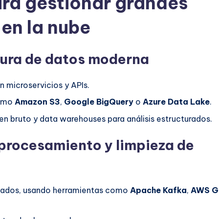
ara gestionar grandes
en la nube
tura de datos moderna
n microservicios y APIs.
como
Amazon S3
,
Google BigQuery
o
Azure Data Lake
.
n bruto y data warehouses para análisis estructurados.
 procesamiento y limpieza de
zados, usando herramientas como
Apache Kafka
,
AWS G