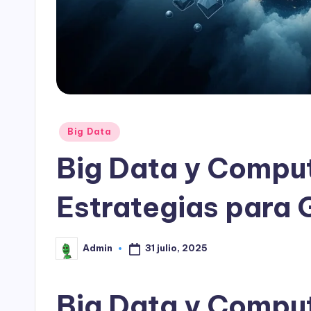
Publicado
Big Data
en
Big Data y Comput
Estrategias para 
31 julio, 2025
Admin
Publicado
por
Big Data y Comput