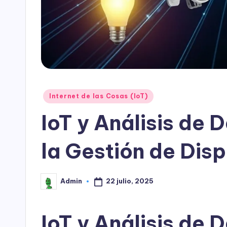
Publicado
Internet de las Cosas (IoT)
en
IoT y Análisis de 
la Gestión de Disp
22 julio, 2025
Admin
Publicado
por
IoT y Análisis de 