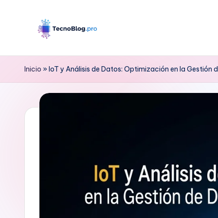
Saltar
al
B
contenido
l
Inicio
»
IoT y Análisis de Datos: Optimización en la Gestión d
o
g
d
e
T
e
c