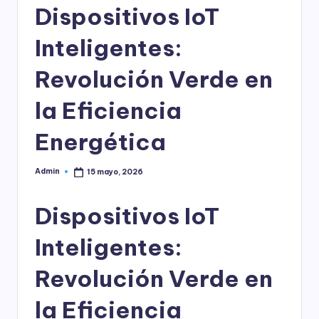
l
Dispositivos IoT
o
Inteligentes:
g
Revolución Verde en
í
a
la Eficiencia
Energética
Admin
15 mayo, 2026
Publicado
por
Dispositivos IoT
Inteligentes:
Revolución Verde en
la Eficiencia