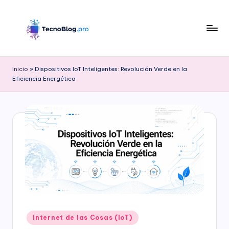
Saltar
al
contenido
B
l
Inicio
»
Dispositivos IoT Inteligentes: Revolución Verde en la
Eficiencia Energética
o
g
d
e
T
e
c
n
Publicado
o
Internet de las Cosas (IoT)
en