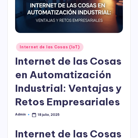
l
o
g
í
a
Publicado
Internet de las Cosas (IoT)
en
Internet de las Cosas
en Automatización
Industrial: Ventajas y
Retos Empresariales
Admin
18 julio, 2025
Publicado
por
Internet de las Cosas