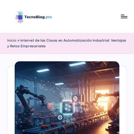
Saltar
al
contenido
B
l
Inicio
»
Internet de las Cosas en Automatización Industrial: Ventajas
y Retos Empresariales
o
g
d
e
T
e
c
n
o