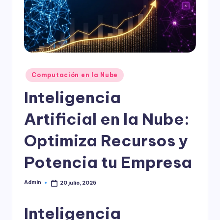
l
o
g
í
a
Publicado
Computación en la Nube
en
Inteligencia
Artificial en la Nube:
Optimiza Recursos y
Potencia tu Empresa
Admin
20 julio, 2025
Publicado
por
Inteligencia