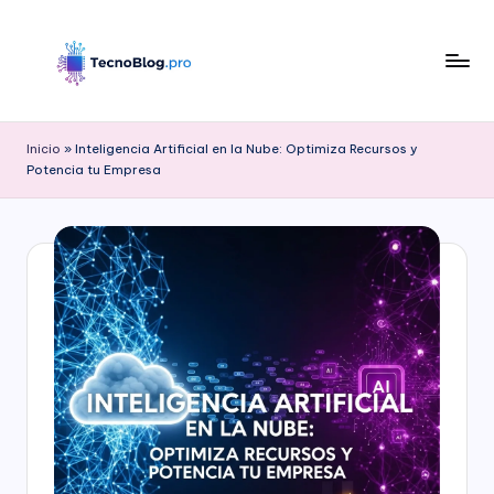
Saltar
al
contenido
B
l
Inicio
»
Inteligencia Artificial en la Nube: Optimiza Recursos y
Potencia tu Empresa
o
g
d
e
T
e
c
n
o