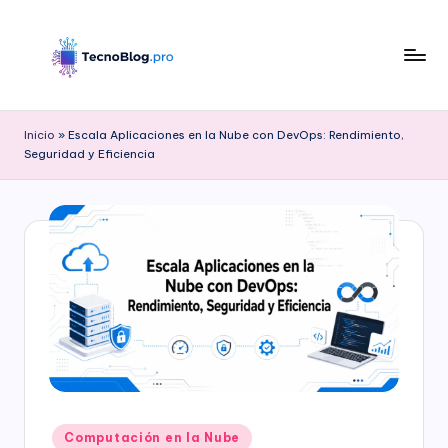
Saltar
al
contenido
B
l
Inicio
»
Escala Aplicaciones en la Nube con DevOps: Rendimiento,
Seguridad y Eficiencia
o
g
d
e
T
e
c
n
o
Publicado
Computación en la Nube