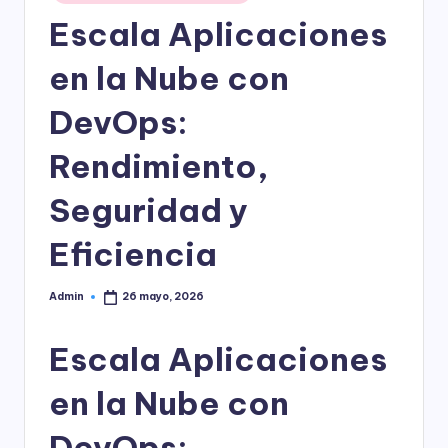
en
l
Escala Aplicaciones
o
en la Nube con
g
í
DevOps:
a
Rendimiento,
Seguridad y
Eficiencia
Admin
26 mayo, 2026
Publicado
por
Escala Aplicaciones
en la Nube con
DevOps: