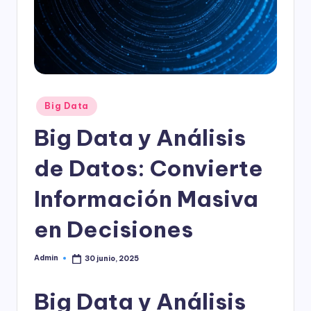
l
o
g
í
a
Publicado
Big Data
en
Big Data y Análisis
de Datos: Convierte
Información Masiva
en Decisiones
Admin
30 junio, 2025
Publicado
por
Big Data y Análisis