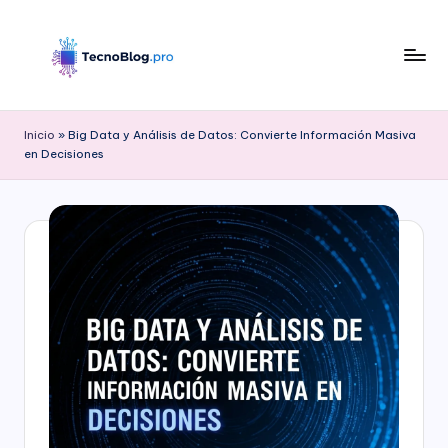
Saltar
al
contenido
B
l
Inicio
»
Big Data y Análisis de Datos: Convierte Información Masiva
en Decisiones
o
g
d
e
T
e
c
n
o