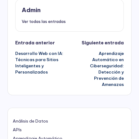
Admin
Ver todas las entradas
Navegación
Entrada anterior
Siguiente entrada
Desarrollo Web con IA:
Aprendizaje
de
Técnicas para Sitios
Automático en
Inteligentes y
Ciberseguridad:
entradas
Personalizados
Detección y
Prevención de
Amenazas
Análisis de Datos
APIs
Aprendizaje Automático