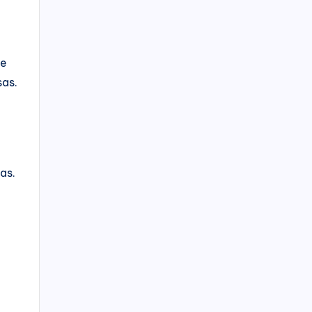
de
sas.
as.