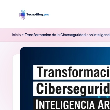
Saltar
al
B
contenido
l
Inicio
»
Transformación de la Ciberseguridad con Inteligencia
o
g
d
e
T
e
c