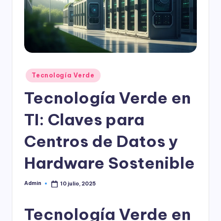
l
o
g
í
a
Publicado
Tecnología Verde
en
Tecnología Verde en
TI: Claves para
Centros de Datos y
Hardware Sostenible
Admin
10 julio, 2025
Publicado
por
Tecnología Verde en