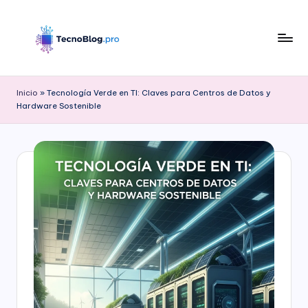
Saltar
al
contenido
B
l
Inicio
»
Tecnología Verde en TI: Claves para Centros de Datos y
Hardware Sostenible
o
g
d
e
T
e
c
n
o