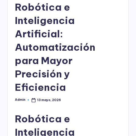
l
Robótica e
o
Inteligencia
g
Artificial:
í
a
Automatización
para Mayor
Precisión y
Eficiencia
Admin
13 mayo, 2026
Publicado
por
Robótica e
Inteligencia