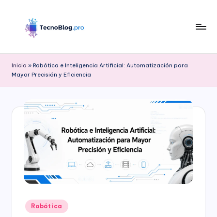
Saltar
al
contenido
B
l
Inicio
»
Robótica e Inteligencia Artificial: Automatización para
Mayor Precisión y Eficiencia
o
g
d
e
T
e
c
n
Publicado
o
Robótica
en