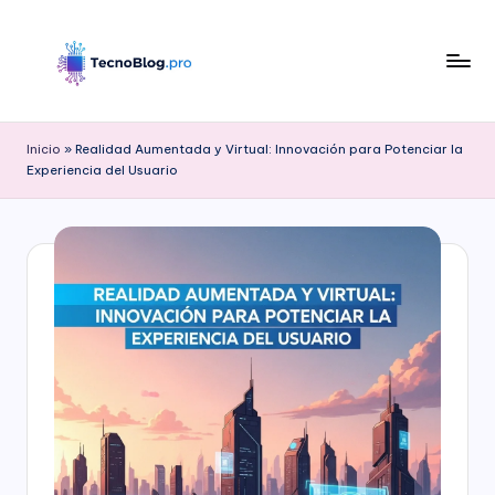
Saltar
al
contenido
B
l
Inicio
»
Realidad Aumentada y Virtual: Innovación para Potenciar la
Experiencia del Usuario
o
g
d
e
T
e
c
n
o