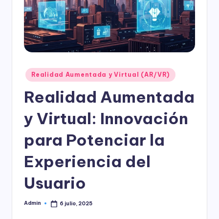
l
o
g
í
a
Publicado
Realidad Aumentada y Virtual (AR/VR)
en
Realidad Aumentada
y Virtual: Innovación
para Potenciar la
Experiencia del
Usuario
Admin
6 julio, 2025
Publicado
por