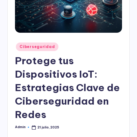
l
o
g
í
a
Publicado
Ciberseguridad
en
Protege tus
Dispositivos IoT:
Estrategias Clave de
Ciberseguridad en
Redes
Admin
21 julio, 2025
Publicado
por