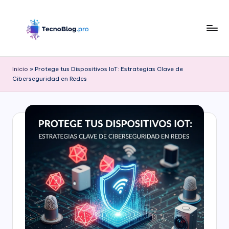
Saltar
al
contenido
B
l
Inicio
»
Protege tus Dispositivos IoT: Estrategias Clave de
Ciberseguridad en Redes
o
g
d
e
T
e
c
n
o