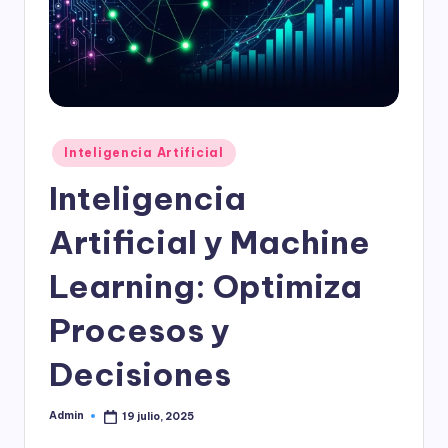
l
o
g
í
a
Publicado
Inteligencia Artificial
en
Inteligencia
Artificial y Machine
Learning: Optimiza
Procesos y
Decisiones
Admin
19 julio, 2025
Publicado
por