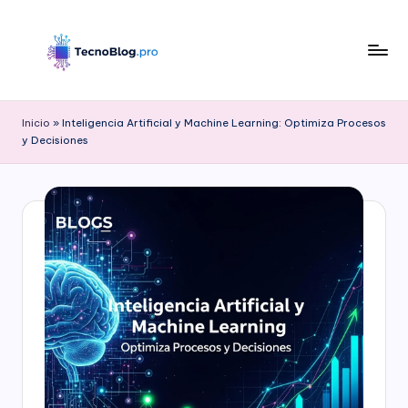
Saltar
al
contenido
B
l
Inicio
»
Inteligencia Artificial y Machine Learning: Optimiza Procesos
y Decisiones
o
g
d
e
T
e
c
n
o