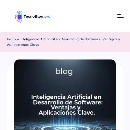
Saltar
al
contenido
B
l
Inicio
»
Inteligencia Artificial en Desarrollo de Software: Ventajas y
Aplicaciones Clave
o
g
d
e
T
e
c
n
o