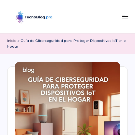
Saltar
al
contenido
B
l
Inicio
»
Guía de Ciberseguridad para Proteger Dispositivos IoT en el
Hogar
o
g
d
e
T
e
c
n
o