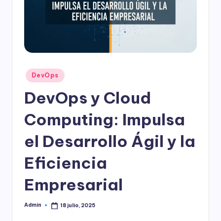
l
o
g
í
a
Publicado
DevOps
en
DevOps y Cloud
Computing: Impulsa
el Desarrollo Ágil y la
Eficiencia
Empresarial
Admin
18 julio, 2025
Publicado
por