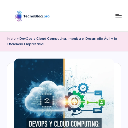
Saltar
al
contenido
B
l
Inicio
»
DevOps y Cloud Computing: Impulsa el Desarrollo Ágil y la
Eficiencia Empresarial
o
g
d
e
T
e
c
n
o