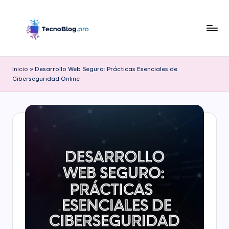
Saltar
al
contenido
B
l
Inicio
»
Desarrollo Web Seguro: Prácticas Esenciales de
Ciberseguridad Online
o
g
d
e
T
e
c
n
o