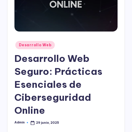
l
o
g
í
a
Publicado
Desarrollo Web
en
Desarrollo Web
Seguro: Prácticas
Esenciales de
Ciberseguridad
Online
Admin
29 junio, 2025
Publicado
por