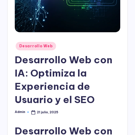
l
o
g
í
a
Publicado
Desarrollo Web
en
Desarrollo Web con
IA: Optimiza la
Experiencia de
Usuario y el SEO
Admin
21 julio, 2025
Publicado
por
Desarrollo Web con