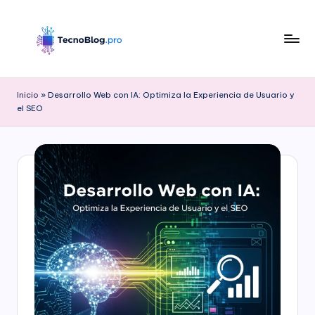
Saltar
al
contenido
B
l
Inicio
»
Desarrollo Web con IA: Optimiza la Experiencia de Usuario y
el SEO
o
g
d
e
T
e
c
n
o