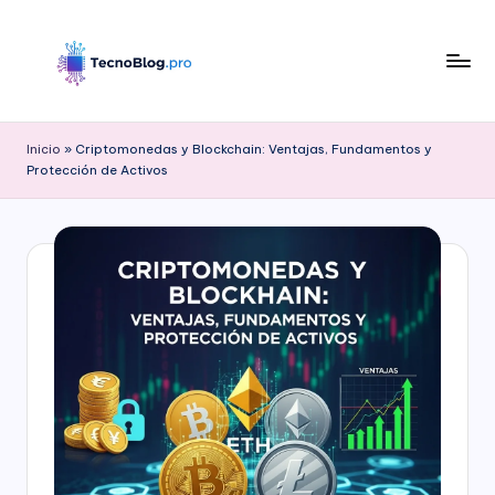
Saltar
al
contenido
B
l
Inicio
»
Criptomonedas y Blockchain: Ventajas, Fundamentos y
Protección de Activos
o
g
d
e
T
e
c
n
o