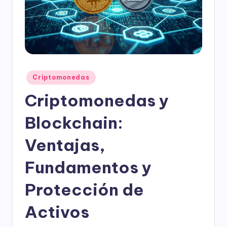
l
o
g
í
a
Publicado
Criptomonedas
en
Criptomonedas y
Blockchain:
Ventajas,
Fundamentos y
Protección de
Activos