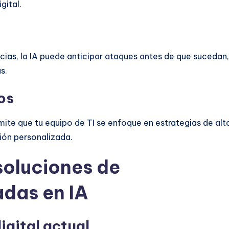
gital.
ncias, la IA puede anticipar ataques antes de que sucedan,
s.
os
rmite que tu equipo de TI se enfoque en estrategias de alt
ión personalizada.
oluciones de
das en IA
igital actual