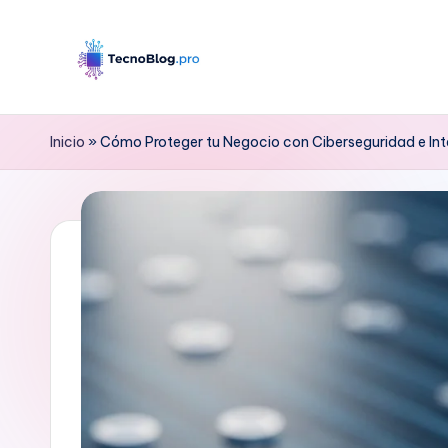
Saltar
al
B
contenido
l
Inicio
»
Cómo Proteger tu Negocio con Ciberseguridad e Intel
o
g
d
e
T
e
c