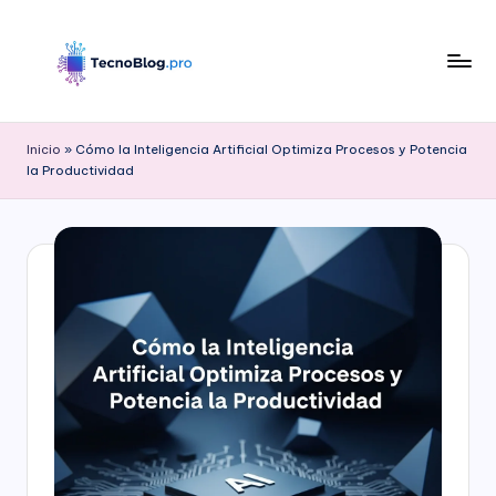
Saltar
al
contenido
B
l
Inicio
»
Cómo la Inteligencia Artificial Optimiza Procesos y Potencia
la Productividad
o
g
d
e
T
e
c
n
o