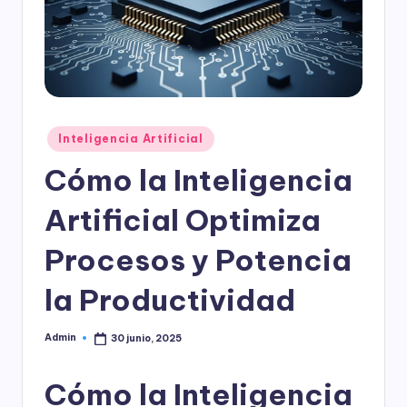
l
o
g
í
a
Publicado
Inteligencia Artificial
en
Cómo la Inteligencia
Artificial Optimiza
Procesos y Potencia
la Productividad
Admin
30 junio, 2025
Publicado
por
Cómo la Inteligencia