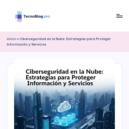
Saltar
al
contenido
B
l
Inicio
»
Ciberseguridad en la Nube: Estrategias para Proteger
Información y Servicios
o
g
d
e
T
e
c
n
o