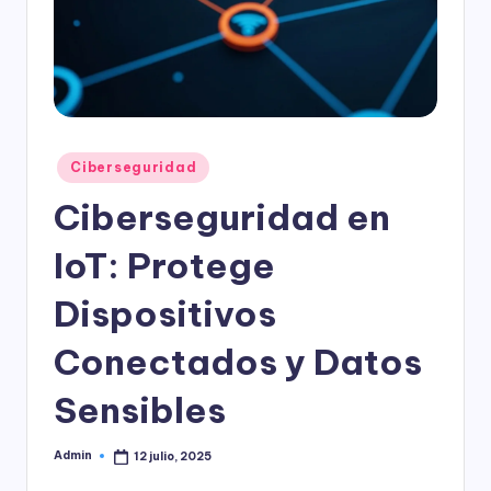
l
o
g
í
a
Publicado
Ciberseguridad
en
Ciberseguridad en
IoT: Protege
Dispositivos
Conectados y Datos
Sensibles
Admin
12 julio, 2025
Publicado
por