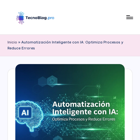
Saltar
al
contenido
B
l
Inicio
»
Automatización Inteligente con IA: Optimiza Procesos y
Reduce Errores
o
g
d
e
T
e
c
n
o