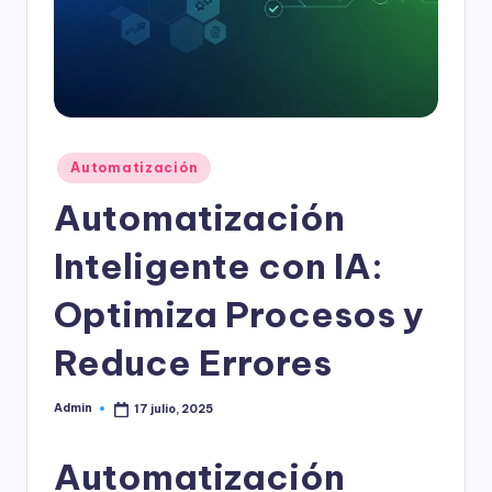
l
o
g
í
a
Publicado
Automatización
en
Automatización
Inteligente con IA:
Optimiza Procesos y
Reduce Errores
Admin
17 julio, 2025
Publicado
por
Automatización