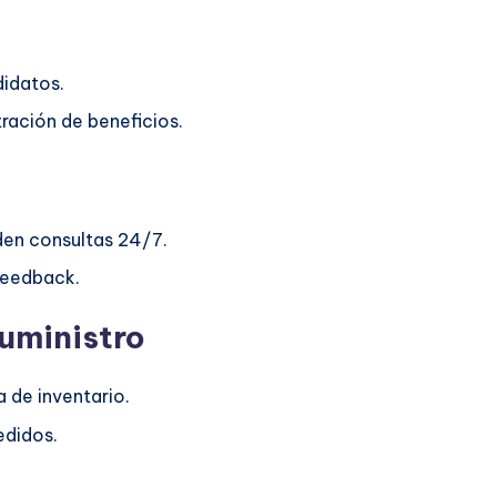
didatos.
ración de beneficios.
den consultas 24/7.
feedback.
suministro
a de inventario.
edidos.