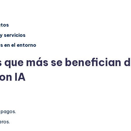
atos
y servicios
 en el entorno
 que más se benefician 
on IA
 pagos.
eros.