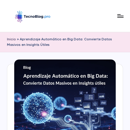
Saltar
al
contenido
B
l
Inicio
»
Aprendizaje Automático en Big Data: Convierte Datos
Masivos en Insights Útiles
o
g
d
e
T
e
c
n
o