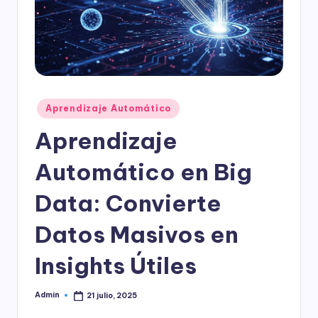
l
o
g
í
a
Publicado
Aprendizaje Automático
en
Aprendizaje
Automático en Big
Data: Convierte
Datos Masivos en
Insights Útiles
Admin
21 julio, 2025
Publicado
por