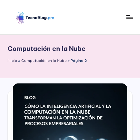
Saltar
al
contenido
B
l
Computación en la Nube
o
g
Inicio
»
Computación en la Nube
»
Página 2
d
e
T
e
c
n
o