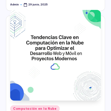
Admin
29 junio, 2025
Publicado
por
Publicado
Computación en la Nube