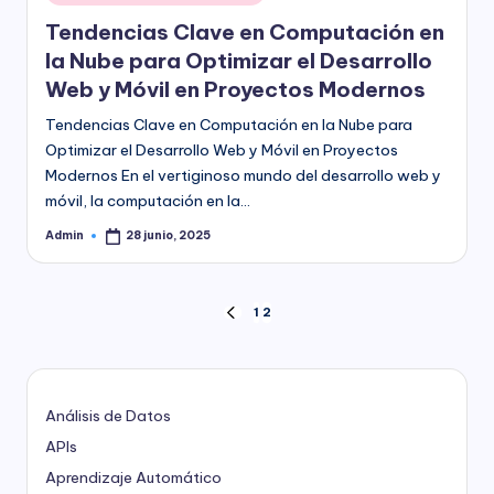
en
Tendencias Clave en Computación en
la Nube para Optimizar el Desarrollo
Web y Móvil en Proyectos Modernos
Tendencias Clave en Computación en la Nube para
Optimizar el Desarrollo Web y Móvil en Proyectos
Modernos En el vertiginoso mundo del desarrollo web y
móvil, la computación en la…
Admin
28 junio, 2025
Publicado
por
Paginación
1
2
PÁGINA
ANTERIOR
de
entradas
Análisis de Datos
APIs
Aprendizaje Automático